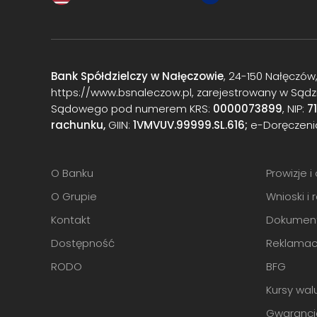
Bank Spółdzielczy w Nałęczowie
, 24-150 Nałęczów, 
https://www.bsnaleczow.pl, zarejestrowany w Sądzi
Sądowego pod numerem KRS:
0000073899
, NIP:
7
rachunku,
GIIN:
1VMVUV.99999.SL.616;
e-Doręczeni
O Banku
Prowizje 
O Grupie
Wnioski i 
Kontakt
Dokumen
Dostępność
Reklamac
RODO
BFG
Kursy wal
Gwarancj