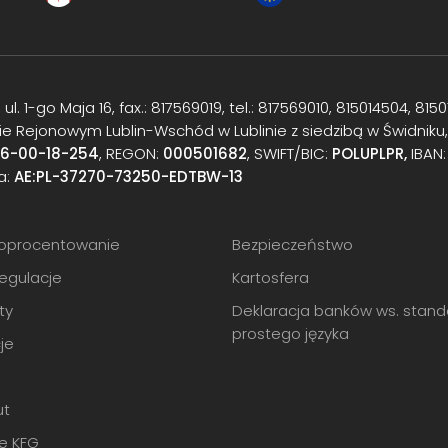
ul. 1-go Maja 16, fax.: 817569019, tel.: 817569010, 815014504, 8150
e Rejonowym Lublin-Wschód w Lublinie z siedzibą w Świdniku
16-00-18-254
, REGON:
000501682
, SWIFT/BIC:
POLUPLPR,
IBAN
a:
AE:PL-37270-73250-EDTBW-13
i oprocentowanie
Bezpieczeństwo
regulacje
Kartosfera
ty
Deklaracja banków ws. stand
prostego języka
je
ut
e KFG