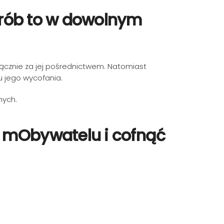
zrób to w dowolnym
łącznie za jej pośrednictwem. Natomiast
u jego wycofania.
anych.
w mObywatelu i cofnąć