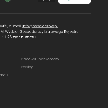
14181, e-mail:
info@bsnaleczow.pl
,
, VI Wydział Gospodarczy Krajowego Rejestru
:
PL i 26 cyfr numeru
Placówki i bankomaty
Parking
ardu