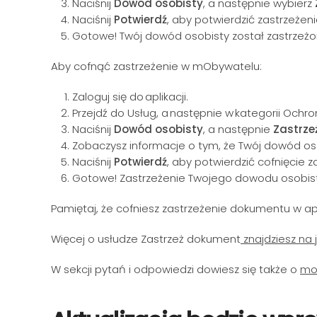
Naciśnij
Dowód osobisty
, a następnie wybierz
Naciśnij
Potwierdź
, aby potwierdzić zastrzeże
Gotowe! Twój dowód osobisty został zastrzeż
Aby cofnąć zastrzeżenie w mObywatelu:
Zaloguj się do aplikacji.
Przejdź do Usług, a następnie w kategorii Och
Naciśnij
Dowód osobisty
, a następnie
Zastrze
Zobaczysz informacje o tym, że Twój dowód oso
Naciśnij
Potwierdź
, aby potwierdzić cofnięcie z
Gotowe! Zastrzeżenie Twojego dowodu osobis
Pamiętaj, że cofniesz zastrzeżenie dokumentu w apl
Więcej o usłudze Zastrzeż dokument
znajdziesz na 
W sekcji pytań i odpowiedzi dowiesz się także o
mo