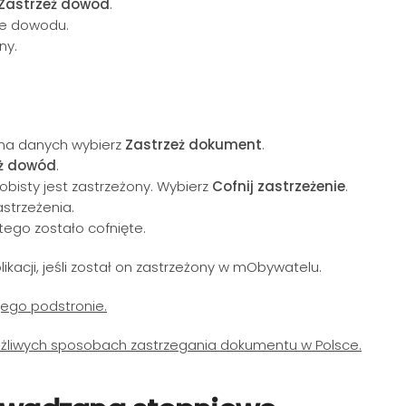
Zastrzeż dowód
.
nie dowodu.
ony.
rona danych wybierz
Zastrzeż dokument
.
ż dowód
.
bisty jest zastrzeżony. Wybierz
Cofnij zastrzeżenie
.
astrzeżenia.
tego zostało cofnięte.
ikacji, jeśli został on zastrzeżony w mObywatelu.
jego podstronie.
żliwych sposobach zastrzegania dokumentu w Polsce.