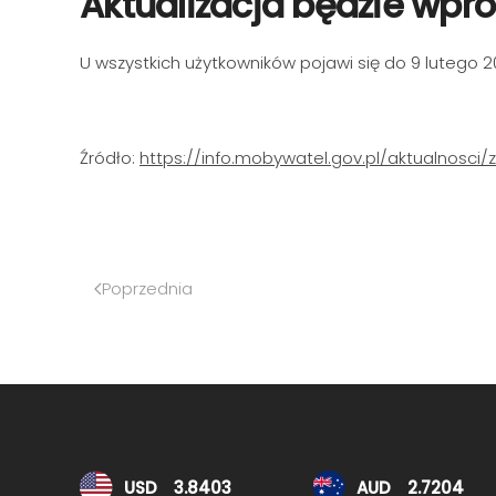
Aktualizacja będzie wp
U wszystkich użytkowników pojawi się do 9 lutego 2
Źródło:
https://info.mobywatel.gov.pl/aktualnosc
Poprzednia
Kursy walut
USD
3.8403
AUD
2.7204