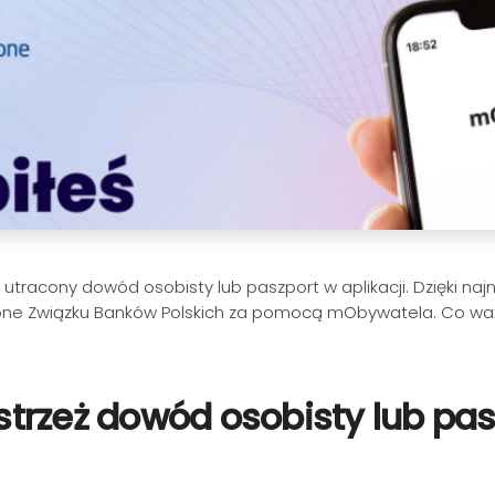
tracony dowód osobisty lub paszport w aplikacji. Dzięki najno
e Związku Banków Polskich za pomocą mObywatela. Co ważne, 
rzeż dowód osobisty lub pasz