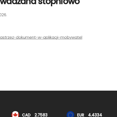
rowadzana stopniowo
026.
i/zastrzez-dokument-w-aplikacji-mobywatel
CAD
2.7583
EUR
4.4334