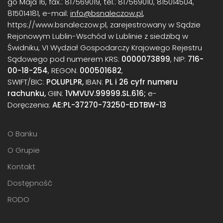
go Maja 16, fax.: 817569019, tel.: 817569010, 815014504,
815014181, e-mail:
info@bsnaleczow.pl
,
https://www.bsnaleczow.pl, zarejestrowany w Sądzie
Rejonowym Lublin-Wschód w Lublinie z siedzibą w
Świdniku, VI Wydział Gospodarczy Krajowego Rejestru
Sądowego pod numerem KRS:
0000073899
, NIP:
716-
00-18-254
, REGON:
000501682
,
SWIFT/BIC:
POLUPLPR,
IBAN:
PL i 26 cyfr numeru
rachunku,
GIIN:
1VMVUV.99999.SL.616;
e-
Doręczenia:
AE:PL-37270-73250-EDTBW-13
O Banku
O Grupie
Kontakt
Dostępność
RODO