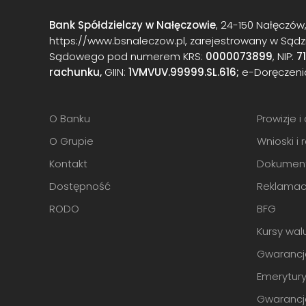
Bank Spółdzielczy w Nałęczowie
, 24-150 Nałęczów, 
https://www.bsnaleczow.pl, zarejestrowany w Sądzi
Sądowego pod numerem KRS:
0000073899
, NIP:
7
rachunku,
GIIN:
1VMVUV.99999.SL.616;
e-Doręczeni
O Banku
Prowizje 
O Grupie
Wnioski i 
Kontakt
Dokumen
Dostępność
Reklamac
RODO
BFG
Kursy wal
Gwarancj
Emerytury
Gwaranc