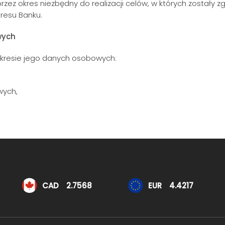
 okres niezbędny do realizacji celów, w których zostały zg
resu Banku.
wych
akresie jego danych osobowych:
wych,
CAD
2.7568
EUR
4.4217