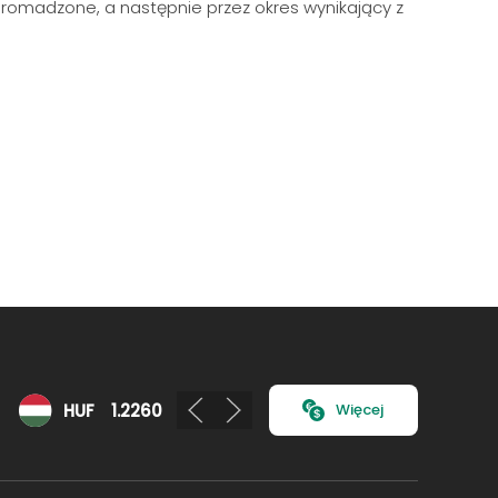
romadzone, a następnie przez okres wynikający z
HUF
1.2260
CHF
4.7650
Więcej