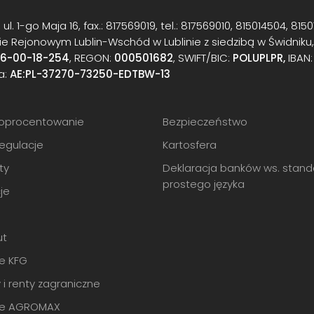
ul. 1-go Maja 16, fax.: 817569019, tel.: 817569010, 815014504, 8150
e Rejonowym Lublin-Wschód w Lublinie z siedzibą w Świdniku
16-00-18-254
, REGON:
000501682
, SWIFT/BIC:
POLUPLPR,
IBAN
a:
AE:PL-37270-73250-EDTBW-13
i oprocentowanie
Bezpieczeństwo
regulacje
Kartosfera
ty
Deklaracja banków ws. stand
prostego języka
je
ut
e KFG
 i renty zagraniczne
je AGROMAX