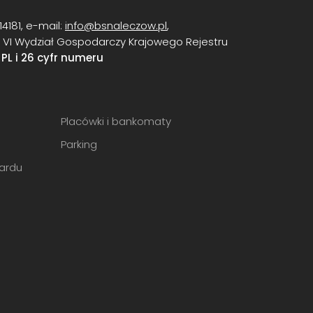
14181, e-mail:
info@bsnaleczow.pl
,
, VI Wydział Gospodarczy Krajowego Rejestru
:
PL i 26 cyfr numeru
Placówki i bankomaty
Parking
ardu