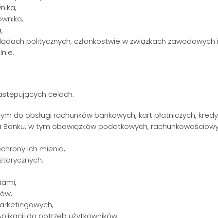
nika,
ownika,
,
lądach politycznych, członkostwie w związkach zawodowych 
nie.
stępujących celach:
ym do obsługi rachunków bankowych, kart płatniczych, kredytó
 Banku, w tym obowiązków podatkowych, rachunkowościowych
chrony ich mienia,
storycznych,
iami,
ków,
marketingowych,
likacji do potrzeb użytkowników.