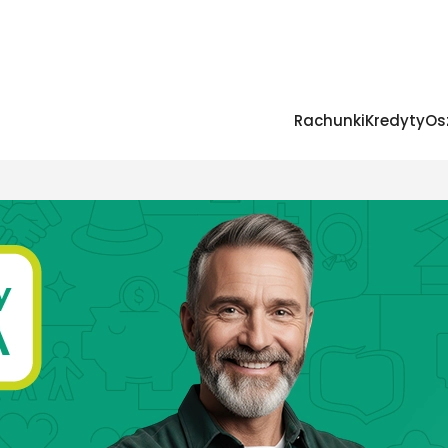
Rachunki
Kredyty
Os
szego Banku