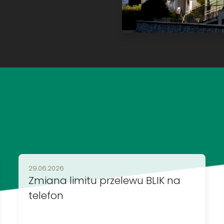
Data publikacji:
29.06.2026
Zmiana limitu przelewu BLIK na
telefon