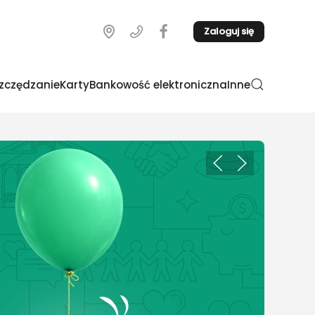
Zaloguj się
zczędzanie
Karty
Bankowość elektroniczna
Inne