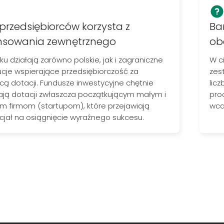
przedsiębiorców korzysta z
Ba
nsowania zewnętrznego
ob
ku działają zarówno polskie, jak i zagraniczne
W c
ucje wspierające przedsiębiorczość za
zes
ą dotacji. Fundusze inwestycyjne chętnie
lic
lają dotacji zwłaszcza początkującym małym i
pro
im firmom (startupom), które
przejawiają
wca
cjał na osiągnięcie wyraźnego sukcesu.