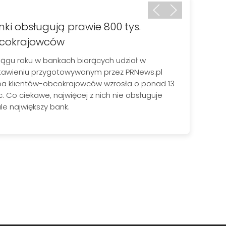
nki obsługują prawie 800 tys.
P
cokrajowców
k
iągu roku w bankach biorących udział w
B
tawieniu przygotowywanym przez PRNews.pl
ł
zba klientów-obcokrajowców wzrosła o ponad 13
u
c. Co ciekawe, najwięcej z nich nie obsługuje
i
le największy bank.
p