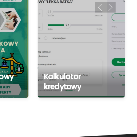
kowy
Kalkulator
kredytowy