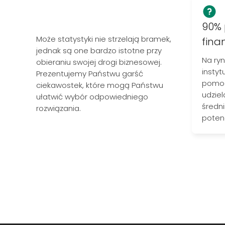
90% 
Może statystyki nie strzelają bramek,
fina
jednak są one bardzo istotne przy
Na ryn
obieraniu swojej drogi biznesowej.
instyt
Prezentujemy Państwu garść
pomoc
ciekawostek, które mogą Państwu
udzie
ułatwić wybór odpowiedniego
średn
rozwiązania.
poten