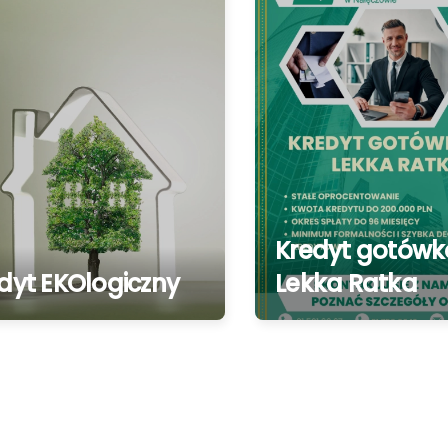
Kredyt gotów
dyt EKOlogiczny
Lekka Ratka