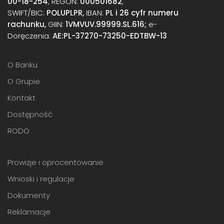
00-18-254
, REGON:
000501682
,
SWIFT/BIC:
POLUPLPR,
IBAN:
PL i 26 cyfr numeru
rachunku,
GIIN:
1VMVUV.99999.SL.616;
e-
Doręczenia:
AE:PL-37270-73250-EDTBW-13
O Banku
O Grupie
Kontakt
Dostępność
RODO
Prowizje i oprocentowanie
Wnioski i regulacje
Dokumenty
Reklamacje