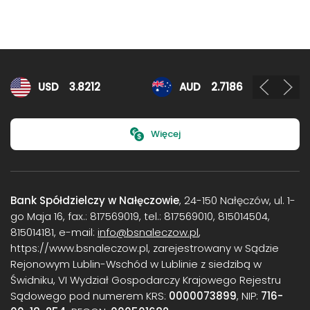
Kursy walut
USD
3.8212
AUD
2.7186
Więcej
Bank Spółdzielczy w Nałęczowie
, 24-150 Nałęczów, ul. 1-
go Maja 16, fax.: 817569019, tel.: 817569010, 815014504,
815014181, e-mail:
info@bsnaleczow.pl
,
https://www.bsnaleczow.pl, zarejestrowany w Sądzie
Rejonowym Lublin-Wschód w Lublinie z siedzibą w
Świdniku, VI Wydział Gospodarczy Krajowego Rejestru
Sądowego pod numerem KRS:
0000073899
, NIP:
716-