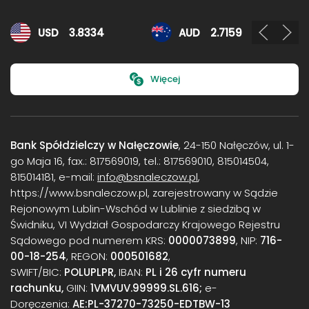
Kursy walut
USD
3.8334
AUD
2.7159
Więcej
Bank Spółdzielczy w Nałęczowie
, 24-150 Nałęczów, ul. 1-
go Maja 16, fax.: 817569019, tel.: 817569010, 815014504,
815014181, e-mail:
info@bsnaleczow.pl
,
https://www.bsnaleczow.pl, zarejestrowany w Sądzie
Rejonowym Lublin-Wschód w Lublinie z siedzibą w
Świdniku, VI Wydział Gospodarczy Krajowego Rejestru
Sądowego pod numerem KRS:
0000073899
, NIP:
716-
00-18-254
, REGON:
000501682
,
SWIFT/BIC:
POLUPLPR,
IBAN:
PL i 26 cyfr numeru
rachunku,
GIIN:
1VMVUV.99999.SL.616;
e-
Doręczenia:
AE:PL-37270-73250-EDTBW-13