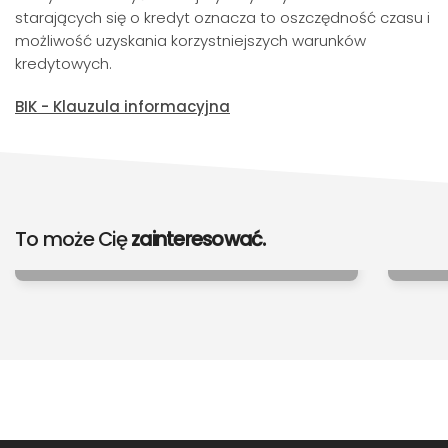
starających się o kredyt oznacza to oszczędność czasu i
możliwość uzyskania korzystniejszych warunków
kredytowych.
BIK - Klauzula informacyjna
Komunikat dot. gier
Zas
To może Cię
zainteresować.
hazardowych online
do