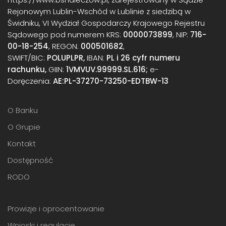
Rejonowym Lublin-Wschód w Lublinie z siedzibą w
Świdniku, VI Wydział Gospodarczy Krajowego Rejestru
Sądowego pod numerem KRS:
0000073899
, NIP:
716-
00-18-254
, REGON:
000501682
,
SWIFT/BIC:
POLUPLPR,
IBAN:
PL i 26 cyfr numeru
rachunku,
GIIN:
1VMVUV.99999.SL.616;
e-
Doręczenia:
AE:PL-37270-73250-EDTBW-13
O Banku
O Grupie
Kontakt
Dostępność
RODO
Prowizje i oprocentowanie
Wnioski i regulacje