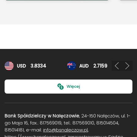
Kursy walut
USD
3.8334
AUD
2.7159
Więcej
Bank Spółdzielczy w Nałęczowie
, 24-150 Nałęczów, ul. 1-
go Maja 16, fax.: 817569019, tel.: 817569010, 815014504,
815014181, e-mail:
info@bsnaleczow.pl
,
https://www.bsnaleczow.pl, zarejestrowany w Sądzie