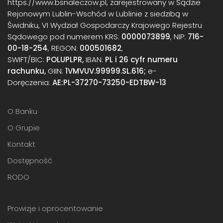
https://www.bsnaleczow.pl, zarejestrowany w Sądzie
Rejonowym Lublin-Wschód w Lublinie z siedzibą w
Świdniku, VI Wydział Gospodarczy Krajowego Rejestru
Sądowego pod numerem KRS:
0000073899
, NIP:
716-
00-18-254
, REGON:
000501682
,
SWIFT/BIC:
POLUPLPR,
IBAN:
PL i 26 cyfr numeru
rachunku,
GIIN:
1VMVUV.99999.SL.616;
e-
Doręczenia:
AE:PL-37270-73250-EDTBW-13
O Banku
O Grupie
Kontakt
Dostępność
RODO
Prowizje i oprocentowanie