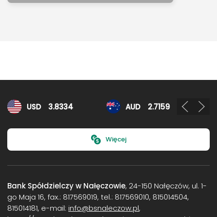
Kursy walut
USD
3.8334
AUD
2.7159
Więcej
Bank Spółdzielczy w Nałęczowie
, 24-150 Nałęczów, ul. 1-
go Maja 16, fax.: 817569019, tel.: 817569010, 815014504,
815014181, e-mail:
info@bsnaleczow.pl
,