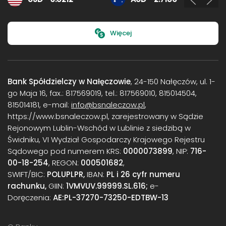
Więcej
Bank Spółdzielczy w Nałęczowie
, 24-150 Nałęczów, ul. 1-
go Maja 16, fax.: 817569019, tel.: 817569010, 815014504,
815014181, e-mail:
info@bsnaleczow.pl
,
https://www.bsnaleczow.pl, zarejestrowany w Sądzie
Rejonowym Lublin-Wschód w Lublinie z siedzibą w
Świdniku, VI Wydział Gospodarczy Krajowego Rejestru
Sądowego pod numerem KRS:
0000073899
, NIP:
716-
00-18-254
, REGON:
000501682
,
SWIFT/BIC:
POLUPLPR,
IBAN:
PL i 26 cyfr numeru
rachunku,
GIIN:
1VMVUV.99999.SL.616;
e-
Doręczenia:
AE:PL-37270-73250-EDTBW-13